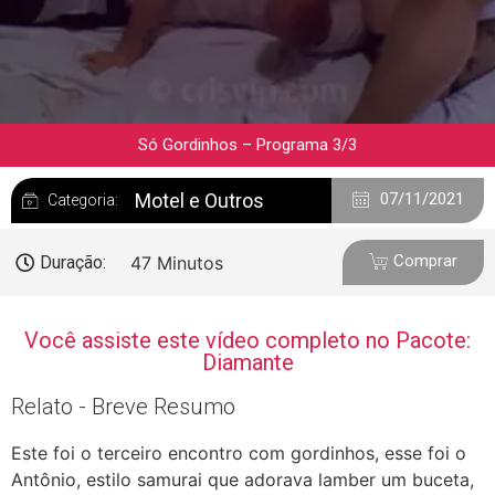
Só Gordinhos – Programa 3/3
Motel e Outros
07/11/2021
Categoria:
Comprar
Duração:
47 Minutos
Você assiste este vídeo completo no Pacote:
Diamante
Relato - Breve Resumo
Este foi o terceiro encontro com gordinhos, esse foi o
Antônio, estilo samurai que adorava lamber um buceta,