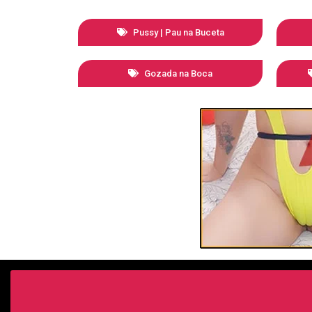
Pussy | Pau na Buceta
Gozada na Boca