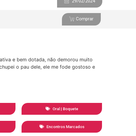
29/02/2024
Comprar
a ativa e bem dotada, não demorou muito
 chupei o pau dele, ele me fode gostoso e
Oral | Boquete
Encontros Marcados