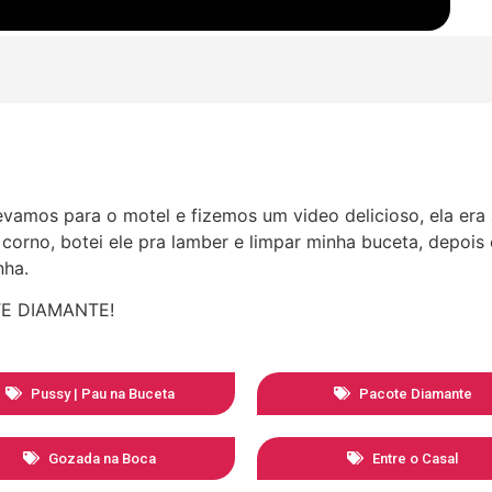
evamos para o motel e fizemos um video delicioso, ela er
o corno, botei ele pra lamber e limpar minha buceta, depois
nha.
OTE DIAMANTE!
Pussy | Pau na Buceta
Pacote Diamante
Gozada na Boca
Entre o Casal